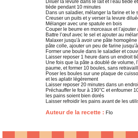
Diluer la levure dans le lait et l'eau tiède 
tiède pendant 10 minutes
Dans un saladier, mélanger la farine et le 
Creuser un puits et y verser la levure dilu
Mélanger avec une spatule en bois
Couper le beurre en morceaux et l'ajoute
Battre l’œuf avec le sel et ajouter au méla
Malaxer jusqu'à avoir une pâte homogène q
pâte colle, ajouter un peu de farine jusqu'à
Former une boule dans le saladier et couvr
Laisser reposer 1 heure dans un endroit ti
Une fois que la pâte a doublé de volume, 
paume, et former 10 boules, sans retravaill
Poser les boules sur une plaque de cuisso
et les aplatir légèrement
Laisser reposer 20 minutes dans un endroit
Préchauffer le four à 190°C et enfourner 1
les pains soient bien dorés
Laisser refroidir les pains avant de les utili
Auteur de la recette :
Flo