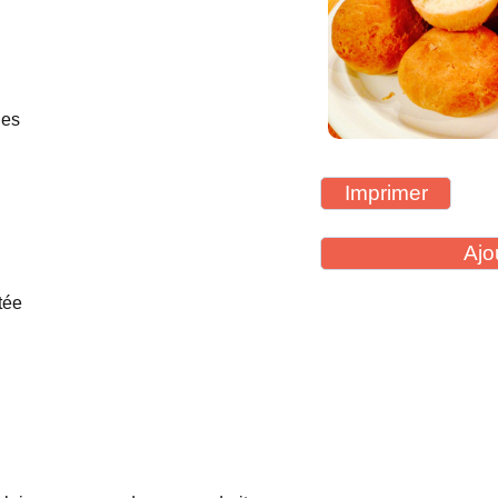
nes
Imprimer
Ajo
tée