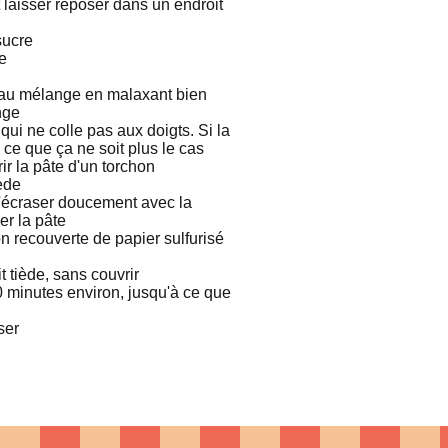
et laisser reposer dans un endroit
sucre
ée
r au mélange en malaxant bien
nge
ui ne colle pas aux doigts. Si la
 ce que ça ne soit plus le cas
ir la pâte d'un torchon
ède
l'écraser doucement avec la
er la pâte
n recouverte de papier sulfurisé
 tiède, sans couvrir
0 minutes environ, jusqu'à ce que
ser