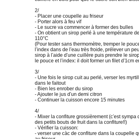
2/
- Placer une coupelle au friseur
- Porter alors à feu vif
- Le sucre va commencer à former des bulles
- On obtient un sirop perlé à une température d
110°C
(Pour tester sans thermomètre, tremper le pouce
l'index dans de l'eau très froide, prélever un pe
sirop à l'aide d'une cuillère puis prendre le siro
le pouce et l'index: il doit former un filet d'1cm 
3/
- Une fois le sirop cuit au perlé, verser les myrtil
dans le faitout
- Bien les enrober du sirop
- Ajouter le jus d'un demi citron
- Continuer la cuisson encore 15 minutes
4/
- Mixer la confiture grossièrement (c'est sympa 
des petits bouts de fruit dans la confiture!!)
- Vérifier la cuisson:
- verser une càc de confiture dans la coupelle qu
au friseur