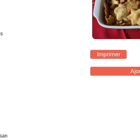
es
Imprimer
Ajo
esan